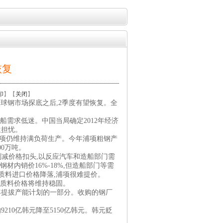
有关题目的
010年全球铜市供给过剩2万吨
恢复
储量评审认定办法
印
】【
关闭
】
度全球钢市场探底之后,2季度有望恢复。全
需求低迷。中国当局确定2012年经济
生担忧。
,但浦项仍维持满负荷生产。今年浦项粗钢产
00万吨。
减价格扣头,以反应汽车和造船部门需
材内销价16%-18%,但造船部门等需
质料进口价格降落,浦项很难提价。
质料价格将维持稳固。
8年提拔产能计划的一部分。收购的钢厂
210亿韩元降至5150亿韩元。韩元贬