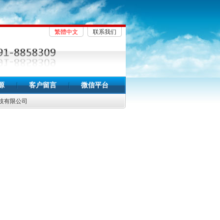
繁體中文
联系我们
源
客户留言
微信平台
技有限公司
有关题目的
010年全球铜市供给过剩2万吨
储量评审认定办法