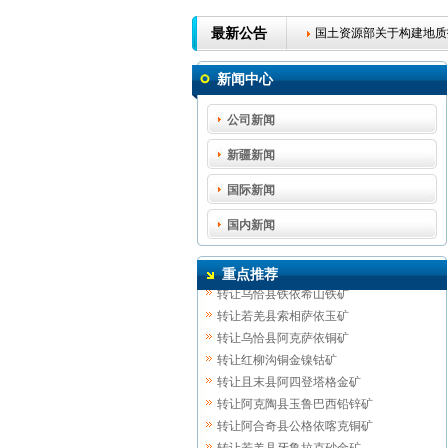
最新公告
国土资源部关于构建地质
国土资源部关于严酷控制
新闻中心
关于印发矿产资源勘查登
公司新闻
探矿权申请报件退件通知
新疆新闻
国土资源部关于构建地质
国际新闻
国内新闻
转让木垒县艾盖巴依南金矿
转让若羌县硝家普铜多金属矿
重点推荐
转让乌恰县铁依希山铁矿
转让若羌县索相萨依玉矿
转让乌恰县阿克萨依铜矿
转让红柳沟铜金镍钴矿
转让且末县阿四登塔格金矿
转让阿克陶县玉鲁巴西铅锌矿
转让阿合奇县公格依喀克铜矿
转让若羌县牙鲁拉克砂金矿