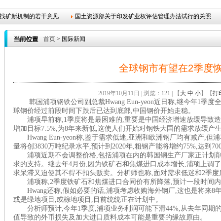
找矿新机制的若干意见
国土资源部关于印发矿业权评估管理办法试行的关照
和规范矿业权协议出让管理有关
国土资源部关于煤炭矿业权审批管理改革试点
首页
> 国际新闻
记申请资料要求的关照
关于印发矿产资源开采登记申请资料要求的关照
2
全球钢市有望在2季度
布告
自治区国土资源厅直属事业单位2010年雇用专业技术人员
矿产资源
找矿新机制的若干意见
国土资源部关于印发矿业权评估管理办法试行的关照
2019年10月11日 | 浏览：
121 | 【
大
中
小
】【
打
韩国浦项钢铁公司副总裁Hwang Eun-yeon近日称,继今年1季
球钢价经过前段时间下跌后已达到底部,中国钢价开始走稳。
浦项早前称,1季度将是最困难的,重要是中国经济增速放缓导致造船
增加目标7.5%,为8年来新低,这使人们开始对钢铁大国的需求放缓产
Hwang Eun-yeon称,鉴于需求低迷,亚洲和欧洲钢厂均有减产
量将创3830万吨纪录水平,预计到2020年,粗钢产能将增约75%,达到70
浦项近期不会调整价格,包括浦项在内的韩国钢生产厂家正计划削
求的支持。继去年4月份,因为铁矿石和焦煤进口成本增长,浦项上调了钢
求呆滞又迫使其不得不扣头贩卖。分析师也称,面对需求低迷和2季度
浦项称,2季度铁矿石和焦煤进口合同价有所降落,预计一段时间内
Hwang还称,假如必要的话,浦项考虑收购海外钢厂,这也是将来
或是绿地项目,或棕地项目,目前统统正在计划中。
分析师预计,今年1季度,浦项业务利润可能下滑44%,从去年同期的9
值导致的外币损失及加大进口质料成本可能是重要的缘故原由。