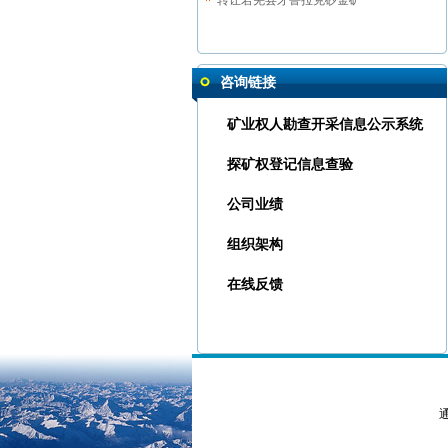
咨询链接
矿业权人勘查开采信息公示系统
探矿权登记信息查验
公司业绩
转让木垒县艾盖巴依南金矿
组织架构
转让若羌县硝家普铜多金属矿
在线反馈
转让乌恰县铁依希山铁矿
转让若羌县索相萨依玉矿
转让乌恰县阿克萨依铜矿
转让红柳沟铜金镍钴矿
通
转让且末县阿四登塔格金矿