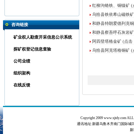
红柳沟铬铁、铜镍矿
(
乌恰县铁依希山磁铁矿
和静县特朗爱德列克铜
咨询链接
和静县察吾呼石灰岩矿
矿业权人勘查开采信息公示系统
阿四登塔格金矿
(点击：
探矿权登记信息查验
乌恰县阿克塔格铜矿
(
公司业绩
转让木垒县艾盖巴依南金矿
组织架构
转让若羌县硝家普铜多金属矿
在线反馈
转让乌恰县铁依希山铁矿
转让若羌县索相萨依玉矿
转让乌恰县阿克萨依铜矿
转让红柳沟铜金镍钴矿
Copyright 2009 www.xjtdy.com ALL
转让且末县阿四登塔格金矿
通讯地址:新疆乌鲁木齐南门国际城D3座 电话:09
新I
转让阿克陶县玉鲁巴西铅锌矿