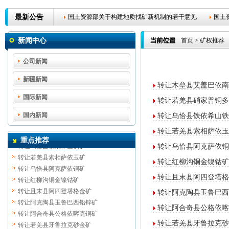
最新公告
国土资源部关于构建地质找矿新机制的若干意见
国土
国土资源部关于严酷控制和规范矿业权协议出让管理有关
新闻中心
首页
> 矿权推荐
关于印发矿产资源勘查登记申请资料要求的关照
关于
公司新闻
探矿权申请报件退件通知布告
自治区国土资源厅直属事
新疆新闻
转让木垒县艾盖巴依南
国土资源部关于构建地质找矿新机制的若干意见
国土
国际新闻
转让若羌县硝家普铜多
国内新闻
转让乌恰县铁依希山铁
转让木垒县艾盖巴依南金矿
转让若羌县索相萨依玉
转让若羌县硝家普铜多金属矿
重点推荐
转让乌恰县铁依希山铁矿
转让乌恰县阿克萨依铜
转让若羌县索相萨依玉矿
转让红柳沟铜金镍钴矿
转让乌恰县阿克萨依铜矿
转让且末县阿四登塔格
转让红柳沟铜金镍钴矿
转让且末县阿四登塔格金矿
转让阿克陶县玉鲁巴西
转让阿克陶县玉鲁巴西铅锌矿
转让阿合奇县公格依喀
转让阿合奇县公格依喀克铜矿
转让若羌县牙鲁拉克砂
转让若羌县牙鲁拉克砂金矿