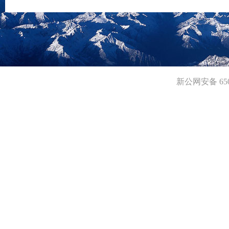
转让阿合奇县公格依喀克铜矿
转让若羌县牙鲁拉克砂金矿
新公网安备 6501